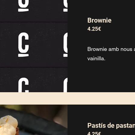
Brownie
4.25€
Brownie amb nous a
vainilla.
Pastís de pasta
4.25€