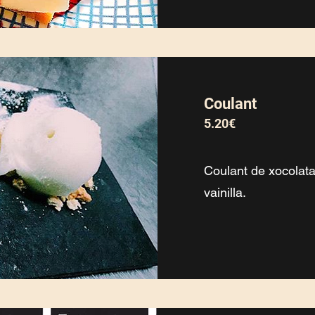
Coulant
5.20€
Coulant de xocolat
vainilla.